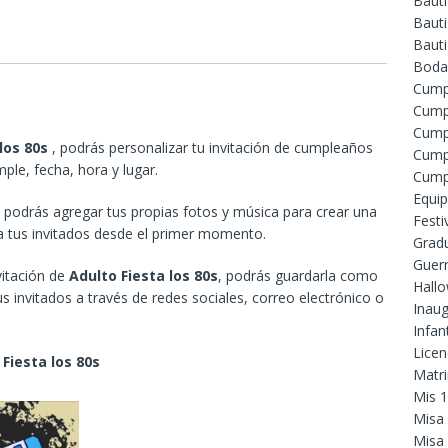
Baut
Bauti
Baut
Boda
Cump
Cump
Cump
 los 80s
, podrás personalizar tu invitación de cumpleaños
Cump
ple, fecha, hora y lugar.
Cump
Equip
odrás agregar tus propias fotos y música para crear una
Festi
 a tus invitados desde el primer momento.
Grad
Guer
vitación de
Adulto Fiesta los 80s
, podrás guardarla como
Hall
s invitados a través de redes sociales, correo electrónico o
Inaug
Infant
Licen
 Fiesta los 80s
Matr
Mis 
Misa
Misa