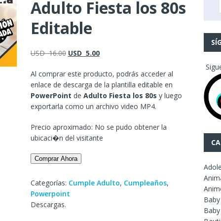
Adulto Fiesta los 80s
Editable
SÍ
USD
16.00
USD
5.00
Sigu
Al comprar este producto, podrás acceder al
enlace de descarga de la plantilla editable en
PowerPoint
de
Adulto Fiesta los 80s
y luego
exportarla como un archivo video MP4.
Precio aproximado: No se pudo obtener la
ubicaci�n del visitante
CA
Comprar Ahora
Adol
Anim
Categorías:
Cumple Adulto
,
Cumpleaños
,
Anim
Powerpoint
Baby
Descargas.
Baby