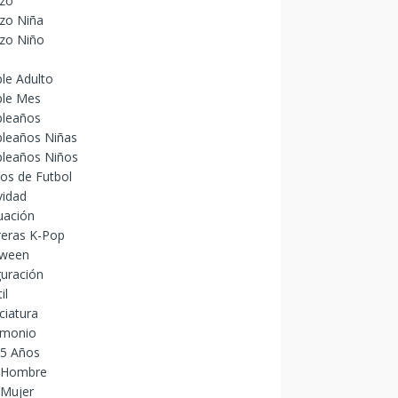
izo
zo Niña
izo Niño
le Adulto
le Mes
leaños
leaños Niñas
leaños Niños
os de Futbol
vidad
uación
reras K-Pop
oween
uración
il
ciatura
imonio
15 Años
 Hombre
 Mujer