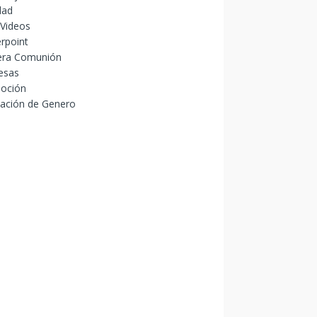
dad
 Videos
rpoint
era Comunión
esas
oción
lación de Genero