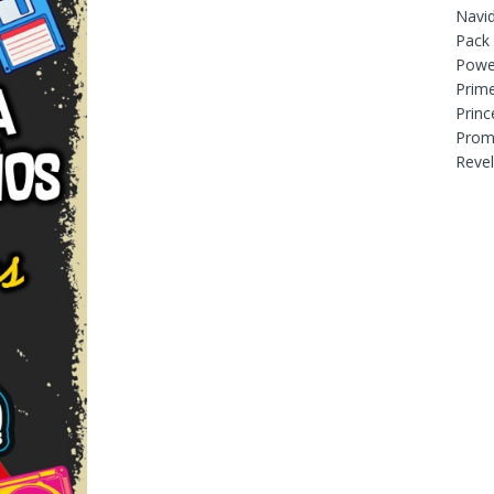
Navi
Pack
Powe
Prim
Princ
Prom
Reve