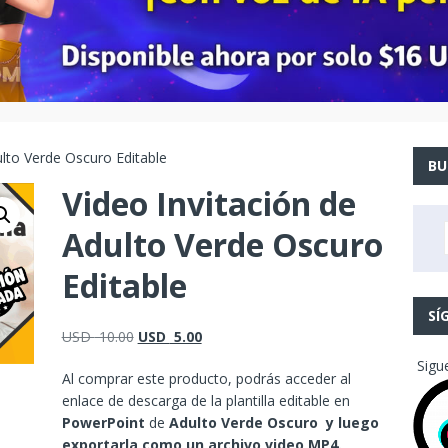
ulto Verde Oscuro Editable
BU
Video Invitación de
Adulto Verde Oscuro
Editable
SÍ
USD
10.00
USD
5.00
Sigu
Al comprar este producto, podrás acceder al
enlace de descarga de la plantilla editable en
PowerPoint
de
Adulto Verde Oscuro y luego
exportarla como un archivo video MP4.