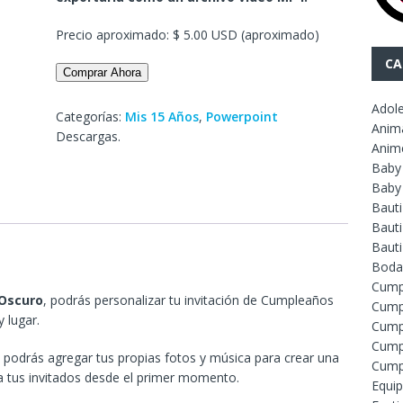
Precio aproximado: $ 5.00 USD (aproximado)
CA
Comprar Ahora
Adol
Categorías:
Mis 15 Años
,
Powerpoint
Anim
Descargas.
Anim
Baby
Baby
Baut
Bauti
Baut
Boda
Cump
 Oscuro
, podrás personalizar tu invitación de Cumpleaños
Cump
 lugar.
Cump
Cump
odrás agregar tus propias fotos y música para crear una
Cump
 a tus invitados desde el primer momento.
Equip