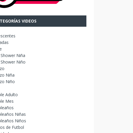
TEGORÍAS VIDEOS
escentes
adas
e
 Shower Niña
 Shower Niño
izo
zo Niña
izo Niño
le Adulto
le Mes
leaños
leaños Niñas
leaños Niños
os de Futbol