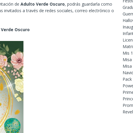
Festi
vitación de
Adulto Verde Oscuro
, podrás guardarla como
Grad
s invitados a través de redes sociales, correo electrónico o
Guer
Hall
Inaug
 Verde Oscuro
Infant
Licen
Matr
Mis 
Misa
Misa
Navi
Pack
Powe
Prim
Princ
Prom
Reve