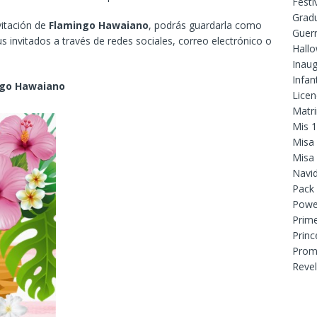
Festi
Grad
vitación de
Flamingo Hawaiano
, podrás guardarla como
Guer
s invitados a través de redes sociales, correo electrónico o
Hall
Inaug
Infant
ngo Hawaiano
Licen
Matr
Mis 
Misa
Misa
Navi
Pack
Powe
Prim
Princ
Prom
Reve