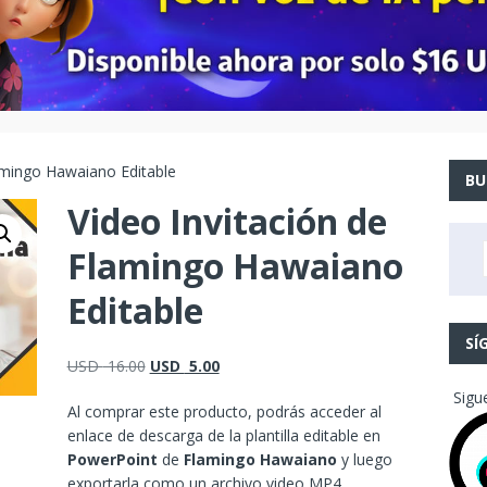
lamingo Hawaiano Editable
BU
Video Invitación de
Flamingo Hawaiano
Editable
SÍ
USD
16.00
USD
5.00
Sigu
Al comprar este producto, podrás acceder al
enlace de descarga de la plantilla editable en
PowerPoint
de
Flamingo Hawaiano
y luego
exportarla como un archivo video MP4.