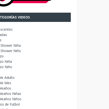
TEGORÍAS VIDEOS
escentes
adas
e
 Shower Niña
 Shower Niño
izo
zo Niña
izo Niño
le Adulto
le Mes
leaños
leaños Niñas
leaños Niños
os de Futbol