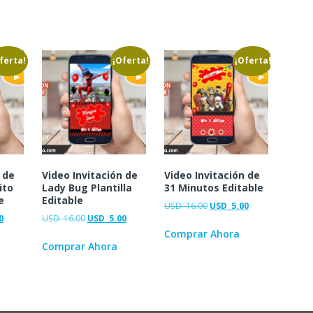
ferta!
¡Oferta!
¡Oferta!
 de
Video Invitación de
Video Invitación de
ito
Lady Bug Plantilla
31 Minutos Editable
e
Editable
USD
16.00
USD
5.00
0
USD
16.00
USD
5.00
Comprar Ahora
Comprar Ahora