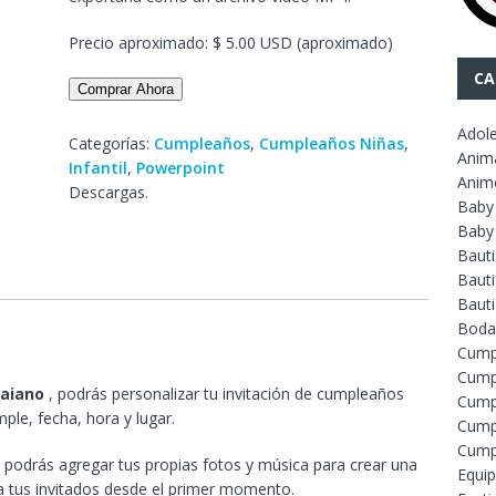
Precio aproximado: $ 5.00 USD (aproximado)
CA
Comprar Ahora
Adol
Categorías:
Cumpleaños
,
Cumpleaños Niñas
,
Anim
Infantil
,
Powerpoint
Anim
Descargas.
Baby
Baby
Baut
Bauti
Baut
Boda
Cump
Cump
waiano
, podrás personalizar tu invitación de cumpleaños
Cump
ple, fecha, hora y lugar.
Cump
Cump
odrás agregar tus propias fotos y música para crear una
Equip
 a tus invitados desde el primer momento.