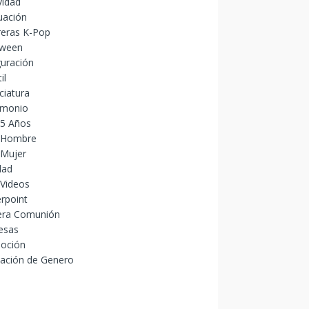
vidad
uación
reras K-Pop
oween
uración
il
ciatura
imonio
15 Años
 Hombre
 Mujer
dad
 Videos
rpoint
era Comunión
esas
oción
lación de Genero