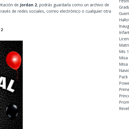
Festi
vitación de
Jordan 2
, podrás guardarla como un archivo de
Grad
ravés de redes sociales, correo electrónico o cualquier otra
Guer
Hall
Inaug
 2
Infant
Licen
Matr
Mis 
Misa
Misa
Navi
Pack
Powe
Prim
Princ
Prom
Reve