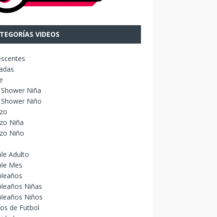
TEGORÍAS VIDEOS
escentes
adas
e
 Shower Niña
 Shower Niño
izo
zo Niña
izo Niño
le Adulto
le Mes
leaños
leaños Niñas
leaños Niños
os de Futbol