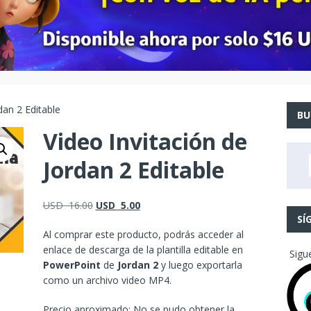
dan 2 Editable
BU
Video Invitación de
Jordan 2 Editable
USD
16.00
USD
5.00
SÍ
Al comprar este producto, podrás acceder al
enlace de descarga de la plantilla editable en
Sigu
PowerPoint
de
Jordan 2
y luego exportarla
como un archivo video MP4.
Precio aproximado: No se pudo obtener la