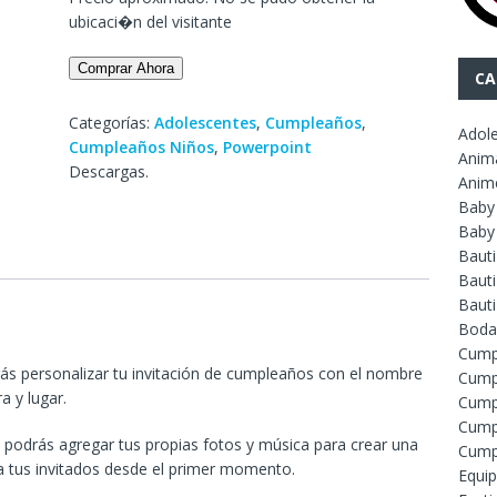
ubicaci�n del visitante
Comprar Ahora
CA
Categorías:
Adolescentes
,
Cumpleaños
,
Adol
Cumpleaños Niños
,
Powerpoint
Anim
Descargas.
Anim
Baby
Baby
Baut
Bauti
Baut
Boda
Cump
rás personalizar tu invitación de cumpleaños con el nombre
Cump
a y lugar.
Cump
Cump
odrás agregar tus propias fotos y música para crear una
Cump
 a tus invitados desde el primer momento.
Equip