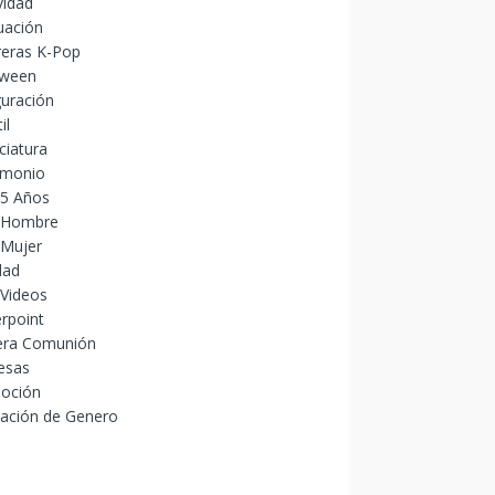
vidad
uación
reras K-Pop
oween
uración
il
ciatura
imonio
15 Años
 Hombre
 Mujer
dad
 Videos
rpoint
era Comunión
esas
oción
lación de Genero