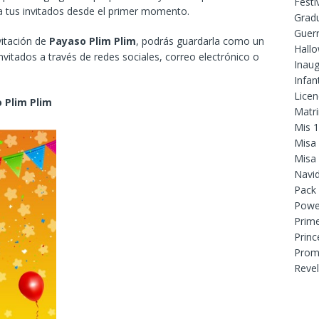
Festi
 a tus invitados desde el primer momento.
Grad
Guer
vitación de
Payaso Plim Plim
, podrás guardarla como un
Hall
nvitados a través de redes sociales, correo electrónico o
Inaug
Infant
Licen
 Plim Plim
Matr
Mis 
Misa
Misa
Navi
Pack
Powe
Prim
Princ
Prom
Reve