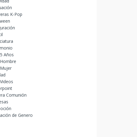
vidad
uación
reras K-Pop
oween
uración
il
ciatura
imonio
15 Años
 Hombre
 Mujer
dad
 Videos
rpoint
era Comunión
esas
oción
lación de Genero