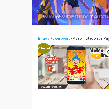
Inicio
/
Powerpoint
/ Video Invitación de Pay
¡Oferta!