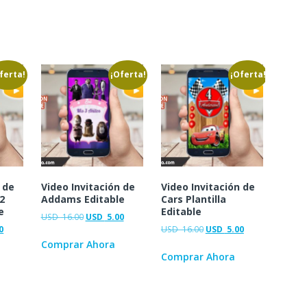
ferta!
¡Oferta!
¡Oferta!
 de
Video Invitación de
Video Invitación de
2
Addams Editable
Cars Plantilla
e
Editable
USD
16.00
USD
5.00
0
USD
16.00
USD
5.00
Comprar Ahora
Comprar Ahora