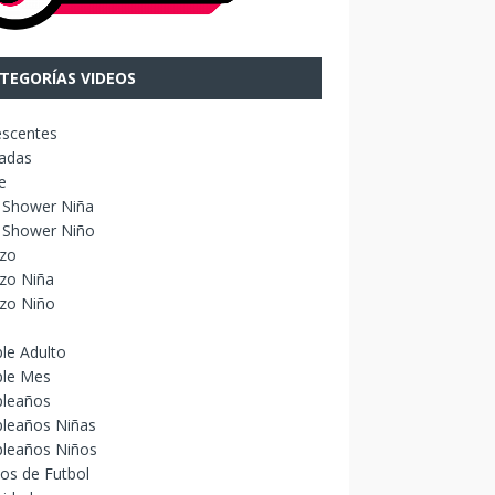
TEGORÍAS VIDEOS
escentes
adas
e
 Shower Niña
 Shower Niño
izo
zo Niña
izo Niño
le Adulto
le Mes
leaños
leaños Niñas
leaños Niños
os de Futbol