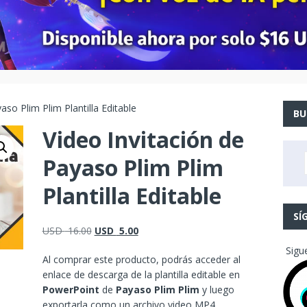
aso Plim Plim Plantilla Editable
BU
Video Invitación de
Payaso Plim Plim
Plantilla Editable
SÍ
USD
16.00
USD
5.00
Sigu
Al comprar este producto, podrás acceder al
enlace de descarga de la plantilla editable en
PowerPoint
de
Payaso Plim Plim
y luego
exportarla como un archivo video MP4.