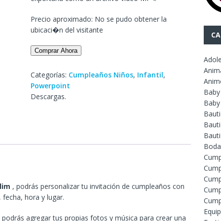
Precio aproximado: No se pudo obtener la
ubicaci�n del visitante
CA
Comprar Ahora
Adol
Anim
Categorías:
Cumpleaños Niños
,
Infantil
,
Anim
Powerpoint
Baby
Descargas.
Baby
Baut
Bauti
Baut
Boda
Cump
Cump
Cump
Plim
, podrás personalizar tu invitación de cumpleaños con
Cump
 fecha, hora y lugar.
Cump
Equip
odrás agregar tus propias fotos y música para crear una