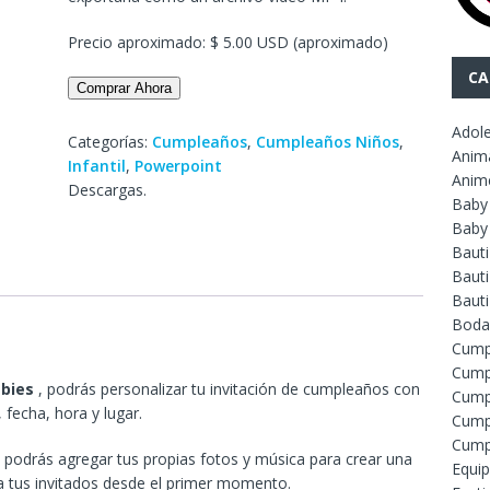
Precio aproximado: $ 5.00 USD (aproximado)
CA
Comprar Ahora
Adol
Categorías:
Cumpleaños
,
Cumpleaños Niños
,
Anim
Infantil
,
Powerpoint
Anim
Descargas.
Baby
Baby
Baut
Bauti
Baut
Boda
Cump
Cump
mbies
, podrás personalizar tu invitación de cumpleaños con
Cump
 fecha, hora y lugar.
Cump
Cump
odrás agregar tus propias fotos y música para crear una
Equip
 a tus invitados desde el primer momento.