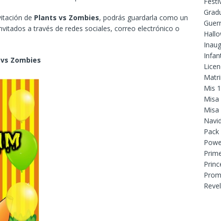
Festi
Grad
vitación de
Plants vs Zombies
, podrás guardarla como un
Guer
nvitados a través de redes sociales, correo electrónico o
Hall
Inaug
Infant
 vs Zombies
Licen
Matr
Mis 
Misa
Misa
Navi
Pack
Powe
Prim
Princ
Prom
Reve