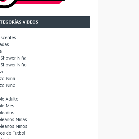
TEGORÍAS VIDEOS
escentes
adas
e
 Shower Niña
 Shower Niño
izo
zo Niña
izo Niño
le Adulto
le Mes
leaños
leaños Niñas
leaños Niños
os de Futbol