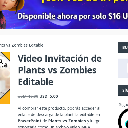
ants vs Zombies Editable
BU
Video Invitación de
Plants vs Zombies
Editable
SÍ
USD
16.00
USD
5.00
Sigu
Al comprar este producto, podrás acceder al
enlace de descarga de la plantilla editable en
PowerPoint
de
Plants vs Zombies
y luego
exportarla como un archivo video MP4.