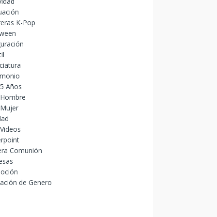
vidad
uación
reras K-Pop
oween
uración
il
ciatura
imonio
15 Años
 Hombre
 Mujer
dad
 Videos
rpoint
era Comunión
esas
oción
lación de Genero