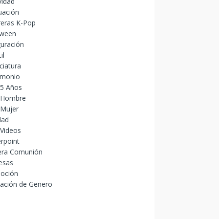
vidad
uación
reras K-Pop
oween
uración
il
ciatura
imonio
15 Años
 Hombre
 Mujer
dad
 Videos
rpoint
era Comunión
esas
oción
lación de Genero