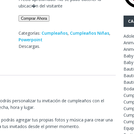
ubicaci�n del visitante
Comprar Ahora
CA
Categorías:
Cumpleaños
,
Cumpleaños Niñas
,
Adol
Powerpoint
Anim
Descargas.
Anim
Baby
Baby
Baut
Bauti
Baut
Boda
Cump
podrás personalizar tu invitación de cumpleaños con el
Cump
cha, hora y lugar.
Cump
Cump
odrás agregar tus propias fotos y música para crear una
Cump
 a tus invitados desde el primer momento.
Equip