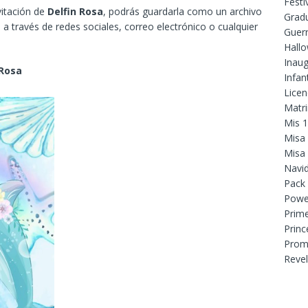
Festi
vitación de
Delfin Rosa
, podrás guardarla como un archivo
Grad
a través de redes sociales, correo electrónico o cualquier
Guer
Hall
Inaug
 Rosa
Infant
Licen
Matr
Mis 
Misa
Misa
Navi
Pack
Powe
Prim
Princ
Prom
Reve