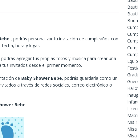
Baut
Bauti
Baut
Boda
Cump
Cump
 Bebe
, podrás personalizar tu invitación de cumpleaños con
Cump
 fecha, hora y lugar.
Cump
Cump
odrás agregar tus propias fotos y música para crear una
Equip
 a tus invitados desde el primer momento.
Festi
Grad
vitación de
Baby Shower Bebe
, podrás guardarla como un
Guer
nvitados a través de redes sociales, correo electrónico o
Hall
Inaug
Infant
Shower Bebe
Licen
Matr
Mis 
Misa
Misa