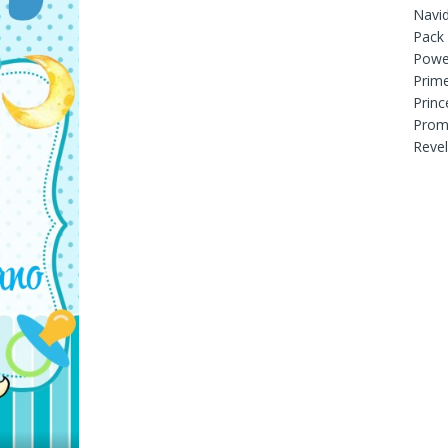
Navi
Pack
Powe
Prim
Princ
Prom
Reve