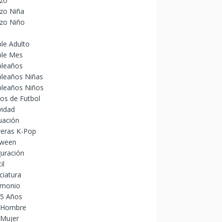
izo
zo Niña
izo Niño
le Adulto
le Mes
leaños
leaños Niñas
leaños Niños
os de Futbol
vidad
uación
reras K-Pop
oween
uración
il
ciatura
imonio
15 Años
 Hombre
 Mujer