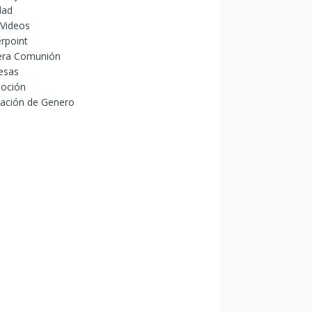
dad
 Videos
rpoint
era Comunión
esas
oción
lación de Genero