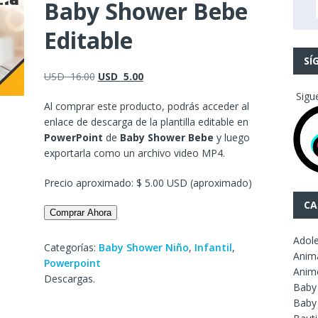
Baby Shower Bebe
Editable
SÍ
USD
16.00
USD
5.00
Sigu
Al comprar este producto, podrás acceder al
enlace de descarga de la plantilla editable en
PowerPoint
de
Baby Shower Bebe
y luego
exportarla como un archivo video MP4.
Precio aproximado: $ 5.00 USD (aproximado)
CA
Comprar Ahora
Adol
Categorías:
Baby Shower Niño
,
Infantil
,
Anim
Powerpoint
Anim
Descargas.
Baby
Baby