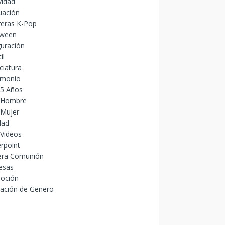
vidad
uación
reras K-Pop
oween
uración
il
ciatura
imonio
15 Años
 Hombre
 Mujer
dad
 Videos
rpoint
era Comunión
esas
oción
lación de Genero