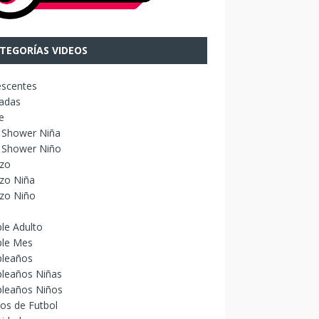
TEGORÍAS VIDEOS
escentes
adas
e
 Shower Niña
 Shower Niño
izo
zo Niña
izo Niño
le Adulto
le Mes
leaños
leaños Niñas
leaños Niños
os de Futbol