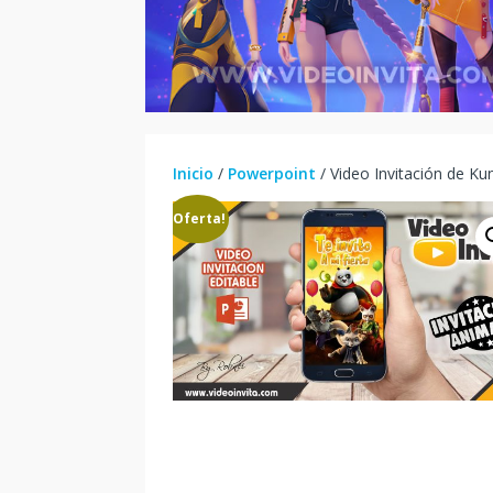
Inicio
/
Powerpoint
/ Video Invitación de Ku
¡Oferta!