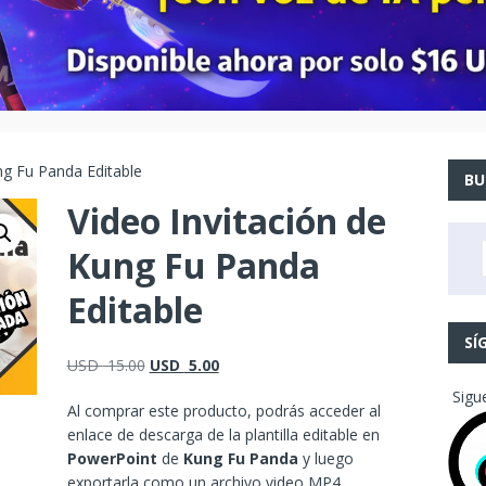
ng Fu Panda Editable
BU
Video Invitación de
Kung Fu Panda
Editable
SÍ
USD
15.00
USD
5.00
Sigu
Al comprar este producto, podrás acceder al
enlace de descarga de la plantilla editable en
PowerPoint
de
Kung Fu Panda
y luego
exportarla como un archivo video MP4.