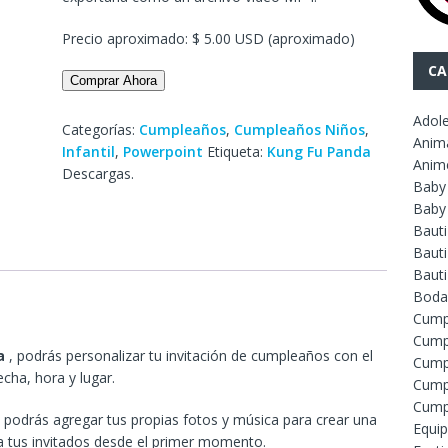
Precio aproximado: $ 5.00 USD (aproximado)
CA
Comprar Ahora
Adol
Categorías:
Cumpleaños
,
Cumpleaños Niños
,
Anim
Infantil
,
Powerpoint
Etiqueta:
Kung Fu Panda
Anim
Descargas.
Baby
Baby
Baut
Bauti
Baut
Boda
Cump
Cump
da
, podrás personalizar tu invitación de cumpleaños con el
Cump
cha, hora y lugar.
Cump
Cump
odrás agregar tus propias fotos y música para crear una
Equip
 a tus invitados desde el primer momento.