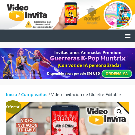
Inicio
/
Cumpleaños
/ Video Invitación de Ululette Editable
¡Oferta!