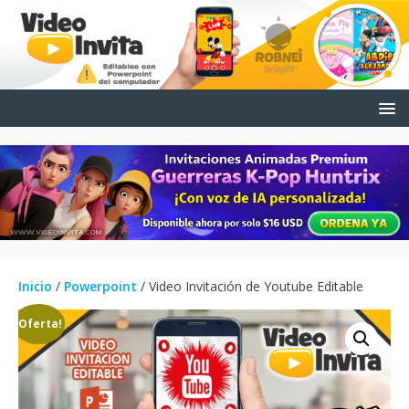
Inicio
/
Powerpoint
/ Video Invitación de Youtube Editable
¡Oferta!